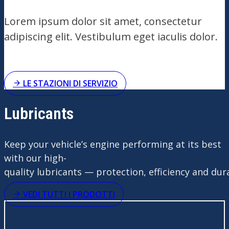
Lorem ipsum dolor sit amet, consectetur
adipiscing elit. Vestibulum eget iaculis dolor.
LE STAZIONI DI SERVIZIO
Lubricants
Keep
your
vehicle’s
engine
performing
at
its
best
with
our
high-
quality
lubricants
—
protection
,
efficiency
and
dura
VEDI TUTTI I PRODOTTI