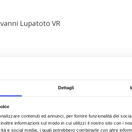
ovanni Lupatoto VR
Dettagli
ookie
nalizzare contenuti ed annunci, per fornire funzionalità dei socia
iovanni
Lupatoto
is a reference point for those
inoltre informazioni sul modo in cui utilizzi il nostro sito con i n
rategic location, it is ideal for motorists, familie
icità e social media, i quali potrebbero combinarle con altre inform