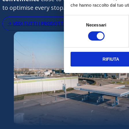
che hanno raccolto dal tuo uti
to
optimise
every stop.
Selezione
VEDI TUTTI I PRODOTTI
Necessari
del
consenso
RIFIUTA