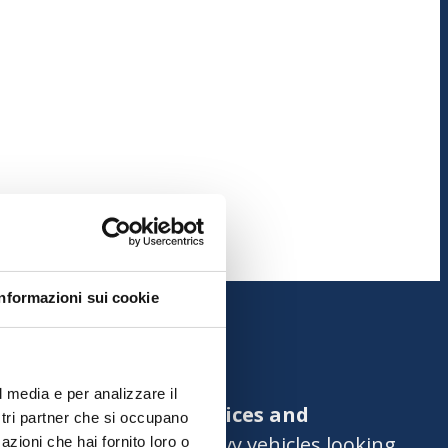
Informazioni sui cookie
l media e per analizzare il
 seeking c
omplete services and
ostri partner che si occupano
s,
professionals
and heavy vehicles looking
azioni che hai fornito loro o