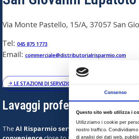
Via Monte Pastello, 15/A, 37057 San Gi
Tel:
045 875 1773
Email:
commerciale@distributorialrisparmio.com
LE STAZIONI DI SERVIZIO
Consenso
Lavaggi professionali
Questo sito web utilizza i c
Utilizziamo i cookie per perso
The
Al Risparmio service station in San G
nostro traffico. Condividiamo 
convenience
close to the city. Thanks to its st
di analisi dei dati web, pubbl