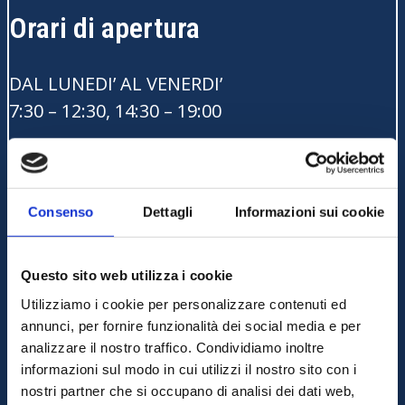
Orari di apertura
DAL LUNEDI’ AL VENERDI’
7:30 – 12:30, 14:30 – 19:00
SABATO:
7:30 – 12:30
Consenso
Dettagli
Informazioni sui cookie
In tutti gli altri orari è attivo il rifornimento
self service
Questo sito web utilizza i cookie
Prodotti disponibili
Utilizziamo i cookie per personalizzare contenuti ed
annunci, per fornire funzionalità dei social media e per
analizzare il nostro traffico. Condividiamo inoltre
informazioni sul modo in cui utilizzi il nostro sito con i
nostri partner che si occupano di analisi dei dati web,
Benzina