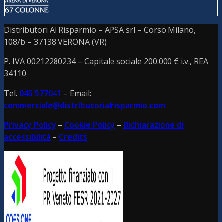
Distributori Al Risparmio – APSA srl – Corso Milano,
108/b – 37138 VERONA (VR)
P. IVA 00212280234 – C
apitale sociale 200.000 € i.v., REA
34110
Tel.
045 577041
– Email:
commerciale@distributorialrisparmio.com
Privacy Policy
–
Cookie Policy
–
Dichiarazione di
accessibilità
–
Credits