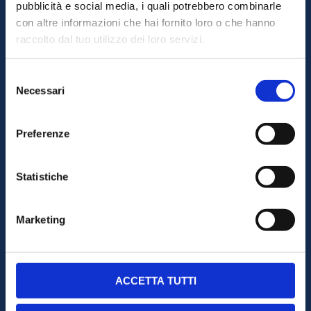
pubblicità e social media, i quali potrebbero combinarle
con altre informazioni che hai fornito loro o che hanno
raccolto dal tuo utilizzo dei loro servizi.
Diesel
Selezione
Necessari
del
consenso
Preferenze
Elettrico
Statistiche
Marketing
AdBlue Tanica
ACCETTA TUTTI
Lubrificanti