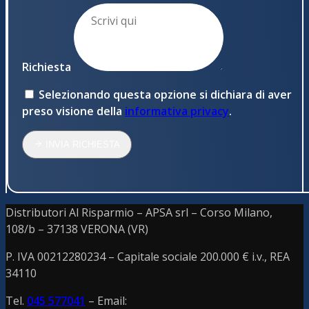
Richiesta
Selezionando questa opzione si dichiara di aver
preso visione della
informativa privacy
.
INVIA RICHIESTA
Distributori Al Risparmio – APSA srl – Corso Milano,
108/b – 37138 VERONA (VR)
P. IVA 00212280234 – C
apitale sociale 200.000 € i.v., REA
34110
Tel.
045 577041
– Email: