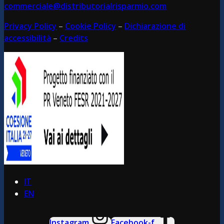
commerciale@distributorialrisparmio.com
Privacy Policy
–
Cookie Policy
–
Dichiarazione di
accessibilità
–
Credits
IT
EN
Instagram
Facebook-f