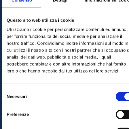
Consenso
Dettagli
Informazioni sui cook
Questo sito web utilizza i cookie
Utilizziamo i cookie per personalizzare contenuti ed annunci,
Pulizia interni
per fornire funzionalità dei social media e per analizzare il
nostro traffico. Condividiamo inoltre informazioni sul modo in
Manuale
– a cura del nostro personale
cui utilizzi il nostro sito con i nostri partner che si occupano d
analisi dei dati web, pubblicità e social media, i quali
esperto
potrebbero combinarle con altre informazioni che hai fornito
Sanificazione interna
– igienizzazione
loro o che hanno raccolto dal tuo utilizzo dei loro servizi.
professionale con macchinario dedicato,
su prenotazione, per avere la tua auto
Selezione
come nuova
Necessari
del
consenso
VEDI TUTTI I PRODOTTI
Preferenze
Lavaggio Camion