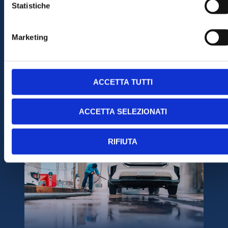
Statistiche
Nella stazione di
San Martino
ci
Marketing
occupiamo anche di camion
Tutte le stazioni gestiscono auto,
furgoni, camper e carri funebri
ACCETTA TUTTI
VEDI TUTTI I PRODOTTI
ACCETTA SELEZIONATI
RIFIUTA